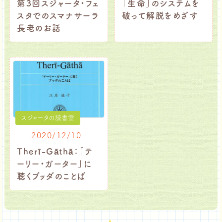
第3回スジャータ・フェ
「生命」のシステムを
スタでのスマナサーラ
破って解脱をめざす
長老のお話
スジャータの読書室
2020/12/10
Therī-Gāthā：「テ
ーリー・ガーター」に
聴くブッダのことば