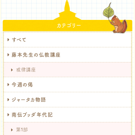
カテゴリー
すべて
藤本先生の仏教講座
戒律講座
今週の偈
ジャータカ物語
南伝ブッダ年代記
第1部