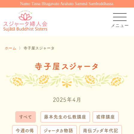
Namo Tassa Bhagavato Arahato Sammā Sambuddhassa.
ホーム
〉
寺子屋スジャータ
寺子屋スジャータ
2025年4月
すべて
藤本先生の仏教講座
戒律講座
今週の偈
ジャータカ物語
南伝ブッダ年代記