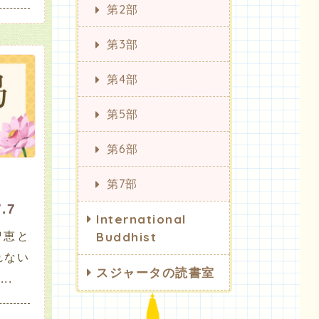
第2部
第3部
第4部
第5部
第6部
第7部
.7
International
智恵と
Buddhist
れない
スジャータの読書室
..