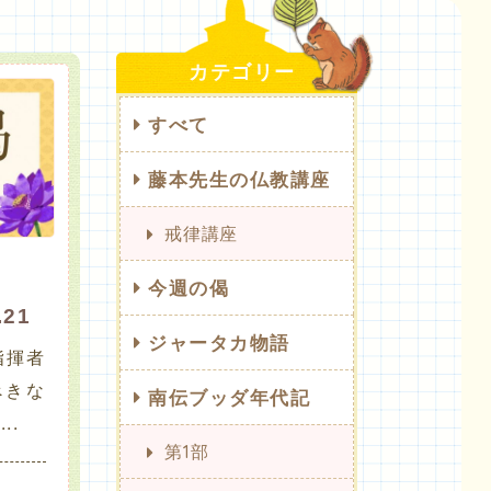
カテゴリー
すべて
藤本先生の仏教講座
戒律講座
今週の偈
.21
ジャータカ物語
指揮者
べきな
南伝ブッダ年代記
..
第1部