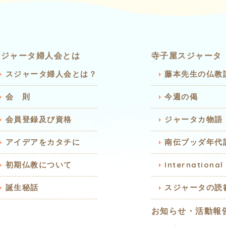
スジャータ婦人会とは
寺子屋スジャータ
スジャータ婦人会とは？
藤本先生の仏教
会 則
今週の偈
会員登録及び資格
ジャータカ物語
アイデアをカタチに
南伝ブッダ年代
初期仏教について
International
誕生秘話
スジャータの読
お知らせ・活動報