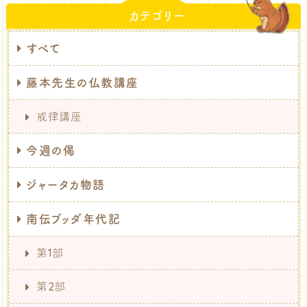
カテゴリー
すべて
藤本先生の仏教講座
戒律講座
今週の偈
ジャータカ物語
南伝ブッダ年代記
第1部
第2部