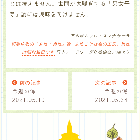
とは考えません。世間が大騒ぎする「男女平
等」論には興味を向けません。
アルボムッレ・スマナサーラ
初期仏教の「女性・男性」論: 女性こそ社会の主役、男性
は暇な脇役です
日本テーラワーダ仏教協会／編より
前の記事
次の記事
今週の偈
今週の偈
2021.05.10
2021.05.24