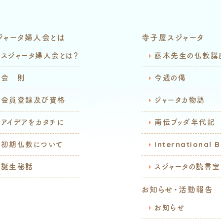
ジャータ婦人会とは
寺子屋スジャータ
スジャータ婦人会とは？
藤本先生の仏教講
会 則
今週の偈
会員登録及び資格
ジャータカ物語
アイデアをカタチに
南伝ブッダ年代記
初期仏教について
International 
誕生秘話
スジャータの読書室
お知らせ・活動報告
お知らせ