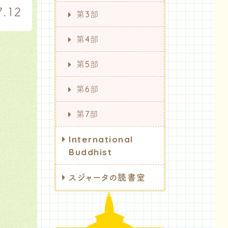
.12
第3部
第4部
第5部
第6部
第7部
International
Buddhist
スジャータの読書室