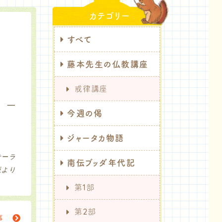
カテゴリー
すべて
藤本先生の仏教講座
戒律講座
、一
今週の偈
ジャータカ物語
サーラ
南伝ブッダ年代記
版より
第1部
第2部
記事