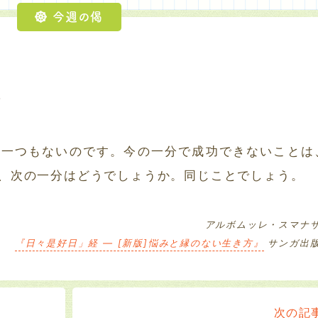
今週の偈
5
、一つもないのです。今の一分で成功できないことは
、次の一分はどうでしょうか。同じことでしょう。
アルボムッレ・スマナ
『日々是好日」経 ― [新版]悩みと縁のない生き方』
サンガ出
次の