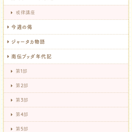
戒律講座
今週の偈
ジャータカ物語
南伝ブッダ年代記
第1部
第2部
第3部
第4部
第5部