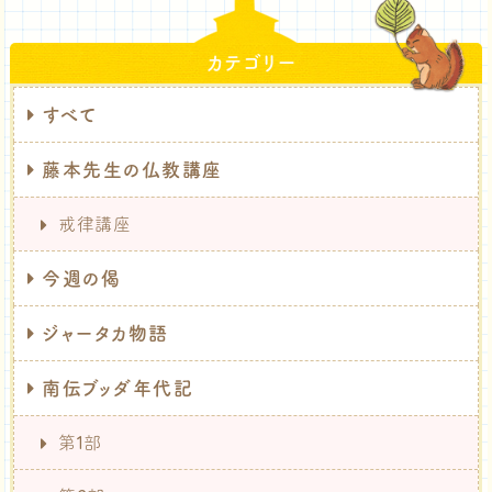
カテゴリー
すべて
藤本先生の仏教講座
戒律講座
今週の偈
ジャータカ物語
南伝ブッダ年代記
第1部