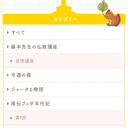
カテゴリー
すべて
藤本先生の仏教講座
戒律講座
今週の偈
ジャータカ物語
南伝ブッダ年代記
第1部