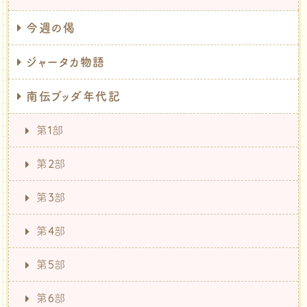
今週の偈
ジャータカ物語
南伝ブッダ年代記
第1部
第2部
第3部
第4部
第5部
第6部