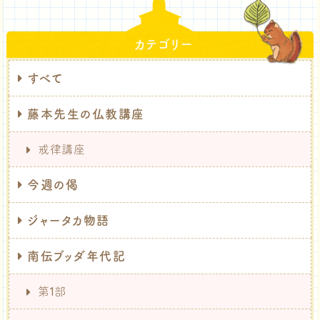
カテゴリー
すべて
藤本先生の仏教講座
戒律講座
今週の偈
ジャータカ物語
南伝ブッダ年代記
第1部