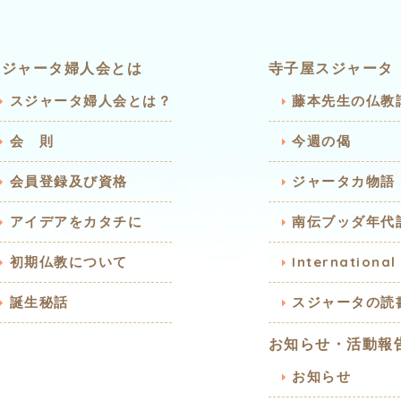
スジャータ婦人会とは
寺子屋スジャータ
スジャータ婦人会とは？
藤本先生の仏教
会 則
今週の偈
会員登録及び資格
ジャータカ物語
アイデアをカタチに
南伝ブッダ年代
初期仏教について
International
誕生秘話
スジャータの読
お知らせ・活動報
お知らせ