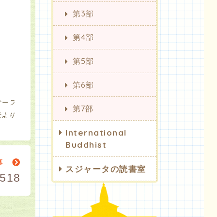
第3部
第4部
第5部
第6部
サーラ
第7部
社より
International
Buddhist
記事
スジャータの読書室
518