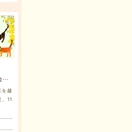
2025年6月 茶話会レポート
至を越
、11