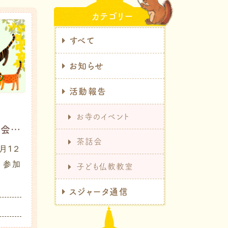
カテゴリー
すべて
お知らせ
活動報告
お寺のイベント
２０２６年4月 茶話会レポート
茶話会
月1２
 参加
子ども仏教教室
スジャータ通信