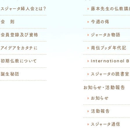
スジャータ婦人会とは？
藤本先生の仏教講
会 則
今週の偈
会員登録及び資格
ジャータカ物語
アイデアをカタチに
南伝ブッダ年代記
初期仏教について
International 
誕生秘話
スジャータの読書室
お知らせ・活動報告
お知らせ
活動報告
スジャータ通信