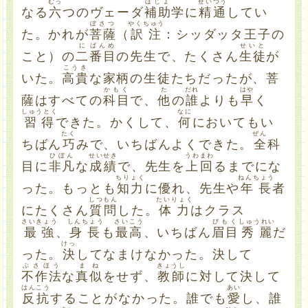
むっ
ほじょ
せいつう
なる
六
つのヴェーダ
補助
学に
精通
してい
ぼさつ
やくちゅう
た。かれが
菩薩
（
訳注
：シッダッタ王子の
に
ばんめ
せいと
こと）の
二
番目
の先生で、たくさん
生徒
が
こうき
いた。
高貴
な家柄の生徒たちだったが、菩
かもく
た
だれ
はや
薩はすべての
科目
で、
他
の
誰
よりも
早
く
しゅうとく
なに
習得
できた。かくして、
何
においてもい
たく
ぜん
ちばん
巧
みで、いちばんよくできた。
全
科
ひぼん
せいせき
うわまわ
目に
非凡
な
成績
で、先生を
上回
るまでにな
ちりょく
ねんちょう
った。もっとも
知力
に優れ、先生や
年長
者
しつもん
たいりょく
にたくさん
質問
した。
体力
はクラス
さいきょう
しんちょう
さいこう
びもく
しゅうれい
最強
、
身長
も
最高
、いちばん
眉目
秀麗
だ
けっ
った。
決
してなまけなかった。決して
ぶさほう
まね
きょうし
不作法
な
真似
をせず、
教師
に対して決して
はんこう
あい
反抗
することがなかった。誰でも
愛
し、誰