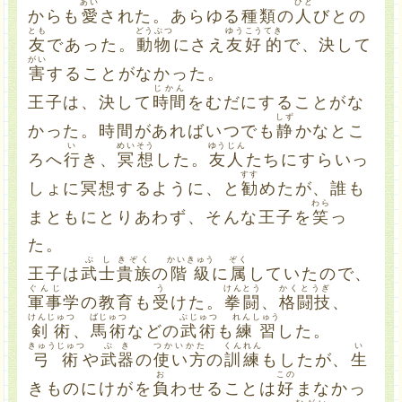
あい
ひと
からも
愛
された。あらゆる種類の
人
びとの
とも
どうぶつ
ゆうこう
てき
友
であった。
動物
にさえ
友好
的
で、決して
がい
害
することがなかった。
じかん
王子は、決して
時間
をむだにすることがな
しず
かった。時間があればいつでも
静
かなとこ
い
めい
そう
ゆうじん
ろへ
行
き、
冥
想
した。
友人
たちにすらいっ
すす
しょに冥想するように、と
勧
めたが、誰も
わら
まともにとりあわず、そんな王子を
笑
っ
た。
ぶし
きぞく
かいきゅう
ぞく
王子は
武士
貴族
の
階級
に
属
していたので、
ぐんじ
う
けんとう
かくとうぎ
軍事
学の教育も
受
けた。
拳闘
、
格闘技
、
けんじゅつ
ばじゅつ
ぶじゅつ
れんしゅう
剣術
、
馬術
などの
武術
も
練習
した。
きゅうじゅつ
ぶき
つかいかた
くんれん
い
弓術
や
武器
の
使い方
の
訓練
もしたが、
生
お
この
きものにけがを
負
わせることは
好
まなかっ