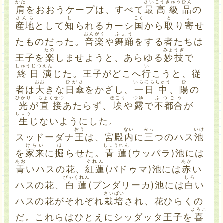
かた
さい
こうきゅう
ひん
肩
をおおうケープは、すべて
最
高級
品
の
さんち
し
こく
と
よ
産地
として
知
られるカーシ
国
から
取
り
寄
せ
おんがく
ぶよう
たものだった。
音楽
や
舞踊
をする者たちは
たの
みょうぎ
王子を
楽
しませようと、あらゆる
妙技
で
しゅうじつ
えん
い
終日
演
じた。王子がどこへ
行
こうと、従
おお
ひがさ
いち
にち
ちゅう
ひ
者は
大
きな
日傘
をかざし、
一
日
中
、
陽
の
ひかり
ちょくせつ
ほこり
つゆ
ふつごう
光
が
直接
あたらず、
埃
や
露
で
不都合
が
しょう
生
じないようにした。
おう
ない
みっ
いけ
スッドーダナ
王
は、宮殿
内
に
三
つのハス
池
けらい
ほ
しょうれん
を
家来
に
掘
らせた。
青蓮
(ウッパラ)池には
あお
ぐれん
あか
青
いハスの花、
紅蓮
(パドゥマ)池には
赤
い
びゃくれん
しろ
ハスの花、
白蓮
(プンダリーカ)池には
白
い
さいばい
ハスの花がそれぞれ
栽培
され、花ひらくの
よろこ
だ。これらはひとえにシッダッタ王子を
喜