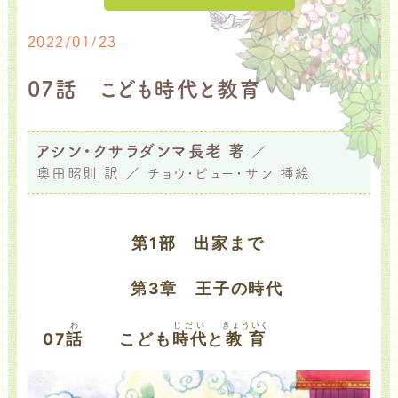
2022/01/23
07話 こども時代と教育
アシン・クサラダンマ長老 著
／
奥田昭則 訳 ／ チョウ・ピュー・サン 挿絵
第1部 出家まで
第3章 王子の時代
わ
じだい
きょういく
07
話
こども
時代
と
教育