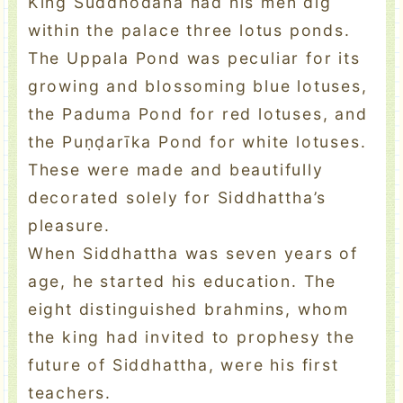
King Suddhodana had his men dig
within the palace three lotus ponds.
The Uppala Pond was peculiar for its
growing and blossoming blue lotuses,
the Paduma Pond for red lotuses, and
the Puṇḍarīka Pond for white lotuses.
These were made and beautifully
decorated solely for Siddhattha’s
pleasure.
When Siddhattha was seven years of
age, he started his education. The
eight distinguished brahmins, whom
the king had invited to prophesy the
future of Siddhattha, were his first
teachers.