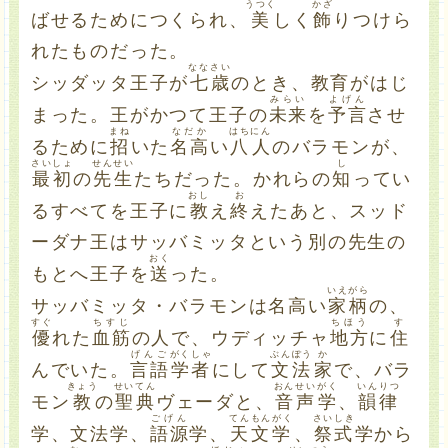
うつく
かざ
ばせるためにつくられ、
美
しく
飾
りつけら
れたものだった。
なな
さい
シッダッタ王子が
七
歳
のとき、教育がはじ
みらい
よげん
まった。王がかつて王子の
未来
を
予言
させ
まね
なだか
はち
にん
るために
招
いた
名高
い
八
人
のバラモンが、
さいしょ
せんせい
し
最初
の
先生
たちだった。かれらの
知
ってい
おし
お
るすべてを王子に
教
え
終
えたあと、スッド
ーダナ王はサッバミッタという別の先生の
おく
もとへ王子を
送
った。
いえがら
サッバミッタ・バラモンは名高い
家柄
の、
すぐ
ちすじ
ちほう
す
優
れた
血筋
の人で、ウディッチャ
地方
に
住
げんご
がくしゃ
ぶんぽう
か
んでいた。
言語
学者
にして
文法
家
で、バラ
きょう
せいてん
おんせい
がく
いんりつ
モン
教
の
聖典
ヴェーダと、
音声
学
、
韻律
ごげん
てんもんがく
さいしき
学、文法学、
語源
学、
天文学
、
祭式
学から