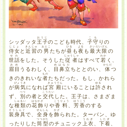
おうじ
こも
シッダッタ
王子
のこども時代、
子守
りの
じじょ
きんじゅ
おとこ
ひる
よる
さいだいげん
侍女
と
近習
の
男
たちが
昼
も
夜
も
最大限
の
せわ
じゅうしゃ
わか
世話
をした。そうした
従者
はすべて
若
く、
みめ
めはなだ
からだ
眉目
うるわしく、
目鼻立
ちととのい、
体
つ
もの
きのきれいな
者
たちだった。もし、かれら
びょうき
きゅうでん
ゆる
が
病気
になれば
宮殿
にいることは
許
され
べつ
こうたい
ず、
別
の者と
交代
した。王子は、さまざま
しゅるい
はな
かざ
こうりょう
ほうこう
な
種類
の
花
飾
りや
香料
、
芳香
のする
そうしんぐ
ぜんしん
かざ
装身具
で、
全身
を
飾
られた。ターバン、ゆ
つつ
がた
うわぎ
したぎ
ったりした
筒
型
のチュニック
上衣
、
下着
、