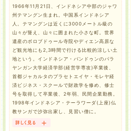
1966年11月21日、インドネシア中部のジャワ
州テマングン生まれ。中国系インドネシア
人。テマングンは近くに3000メートル級の
山々が聳え、山々に囲まれた小さな町。世界
遺産のボロブドゥール寺院やディエン高原な
ど観光地にも2,3時間で行ける比較的涼しい土
地という。インドネシア・バンドゥンのパラ
ヤンガン大学経済学部(経営学専攻)卒業後、
首都ジャカルタのプラセトエイヤ・モレヤ経
済ビジネス・スクールで財政学を修め、修士
号を取得して卒業後、2年弱、民間企業勤務。
1998年インドネシア・テーラワーダ(上座)仏
教サンガで沙弥出家し、見習い僧に。
詳しく見る