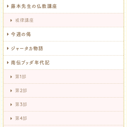
藤本先生の仏教講座
戒律講座
今週の偈
ジャータカ物語
南伝ブッダ年代記
第1部
第2部
第3部
第4部