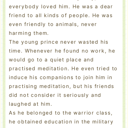
everybody loved him. He was a dear
friend to all kinds of people. He was
even friendly to animals, never
harming them.
The young prince never wasted his
time. Whenever he found no work, he
would go to a quiet place and
practised meditation. He even tried to
induce his companions to join him in
practising meditation, but his friends
did not consider it seriously and
laughed at him.
As he belonged to the warrior class,
he obtained education in the military