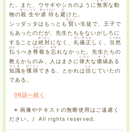
むがい
た。また、ウサギやシカのように
無害
な動
せっしょう
ぎゃくたい
さ
物の
殺生
や
虐待
も
避
けた。
かしこ
シッダッタはもっとも
賢
い生徒で、王子で
もあったのだが、先生たちをないがしろに
ぜったい
れいぎ
ただ
とうぜん
することは
絶対
になく、
礼儀
正
しく、
当然
はら
そんけい
わす
払
うべき
尊敬
を
忘
れなかった。先生たちの
いだい
かち
教えからのみ、人はまさに
偉大
な
価値
ある
ちしき
かくとく
しん
知識
を
獲得
できる、とかれは
信
じていたの
である。
08話へ続く
※ 画像やテキストの無断使用はご遠慮く
ださい。/ All rights reserved.