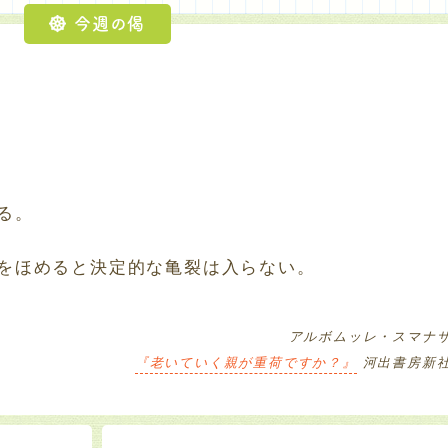
今週の偈
る。
をほめると決定的な亀裂は入らない。
アルボムッレ・スマナ
『老いていく親が重荷ですか？』
河出書房新