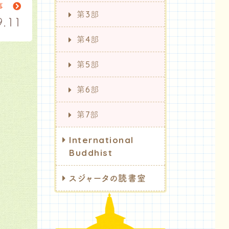
記事
第3部
.11
第4部
第5部
第6部
第7部
International
Buddhist
スジャータの読書室