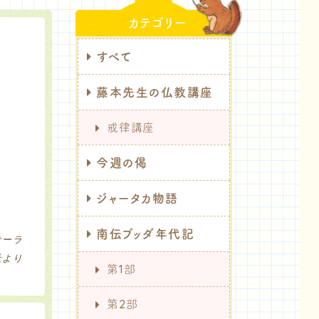
カテゴリー
すべて
藤本先生の仏教講座
戒律講座
今週の偈
ジャータカ物語
南伝ブッダ年代記
サーラ
社より
第1部
第2部