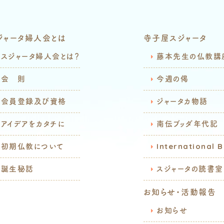
ジャータ婦人会とは
寺子屋スジャータ
スジャータ婦人会とは？
藤本先生の仏教講
会 則
今週の偈
会員登録及び資格
ジャータカ物語
アイデアをカタチに
南伝ブッダ年代記
初期仏教について
International 
誕生秘話
スジャータの読書室
お知らせ・活動報告
お知らせ