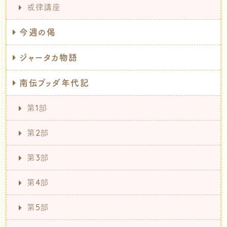
戒律講座
今週の偈
ジャータカ物語
南伝ブッダ年代記
第1部
第2部
第3部
第4部
第5部