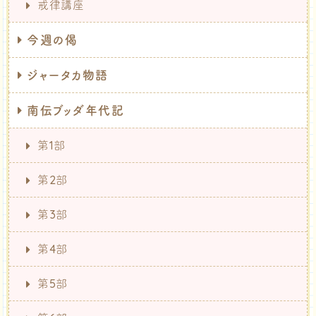
戒律講座
今週の偈
ジャータカ物語
南伝ブッダ年代記
第1部
第2部
第3部
第4部
第5部