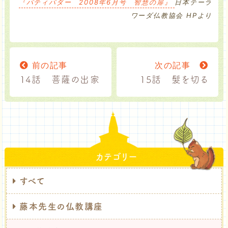
『パティパダー 2008年6月号 智慧の扉』
日本テーラ
ワーダ仏教協会 HPより
前の記事
次の記事
14話 菩薩の出家
15話 髮を切る
カテゴリー
すべて
藤本先生の仏教講座