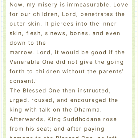
Now, my misery is immeasurable. Love
for our children, Lord, penetrates the
outer skin. It pierces into the inner
skin, flesh, sinews, bones, and even
down to the
marrow. Lord, it would be good if the
Venerable One did not give the going
forth to children without the parents’
consent.”
The Blessed One then instructed,
urged, roused, and encouraged the
king with talk on the Dhamma.
Afterwards, King Suddhodana rose
from his seat; and after paying