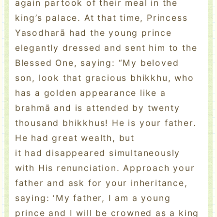
again partook of their meal in the
king’s palace. At that time, Princess
Yasodharā had the young prince
elegantly dressed and sent him to the
Blessed One, saying: “My beloved
son, look that gracious bhikkhu, who
has a golden appearance like a
brahmā and is attended by twenty
thousand bhikkhus! He is your father.
He had great wealth, but
it had disappeared simultaneously
with His renunciation. Approach your
father and ask for your inheritance,
saying: ‘My father, I am a young
prince and I will be crowned as a king