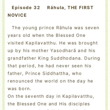
Episode 32 Rāhula, THE FIRST
NOVICE
The young prince Rāhula was seven
years old when the Blessed One
visited Kapilavatthu. He was brought
up by his mother Yasodharā and his
grandfather King Suddhodana. During
that period, he had never seen his
father, Prince Siddhattha, who
renounced the world on the day he
was born.
On the seventh day in Kapilavatthu,
the Blessed One and His disciples