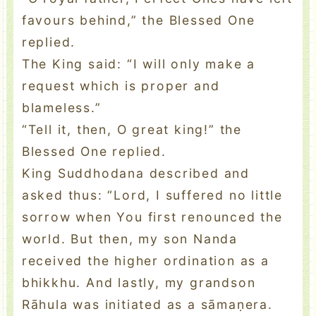
favours behind,” the Blessed One
replied.
The King said: “I will only make a
request which is proper and
blameless.”
“Tell it, then, O great king!” the
Blessed One replied.
King Suddhodana described and
asked thus: “Lord, I suffered no little
sorrow when You first renounced the
world. But then, my son Nanda
received the higher ordination as a
bhikkhu. And lastly, my grandson
Rāhula was initiated as a sāmaṇera.