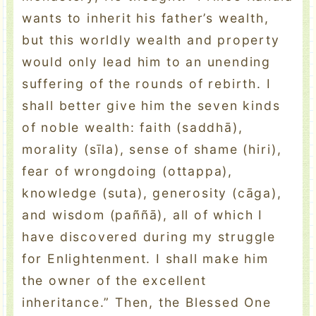
wants to inherit his father’s wealth,
but this worldly wealth and property
would only lead him to an unending
suffering of the rounds of rebirth. I
shall better give him the seven kinds
of noble wealth: faith (saddhā),
morality (sīla), sense of shame (hiri),
fear of wrongdoing (ottappa),
knowledge (suta), generosity (cāga),
and wisdom (paññā), all of which I
have discovered during my struggle
for Enlightenment. I shall make him
the owner of the excellent
inheritance.” Then, the Blessed One