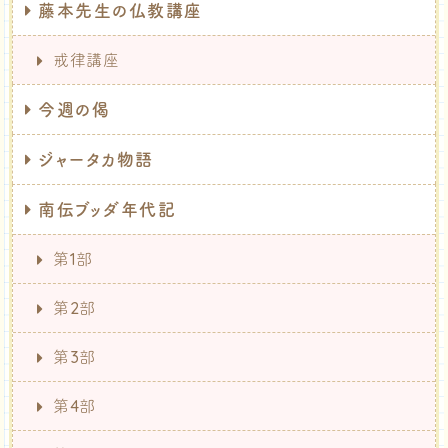
藤本先生の仏教講座
戒律講座
今週の偈
ジャータカ物語
南伝ブッダ年代記
第1部
第2部
第3部
第4部