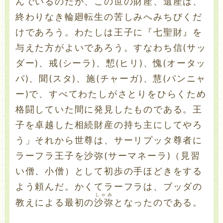
んでいるのだが、この世の財産、遺産は、
終わりなき輪廻転生の苦しみへみちびくだ
けであろう。わたしは王子に『七聖財』を
与えた方がよいであろう。すなわち信(サッ
ダー)、戒(シーラ)、慙(ヒリ)、愧(オータッ
パ)、聞(スタ)、施(チャーガ)、慧(パンニャ
ー)で、すべてわたしがさとりをひらくため
格闘していた間に発見したものである。王
子を卓越した相続財産の持ち主にしてやろ
う」それから世尊は、サーリプッタ尊者に
ラーフラ王子を沙弥(サーマネーラ)（見習
い僧、小僧）として初歩の手ほどきをする
よう頼んだ。かくてラーフラは、ブッダの
しゃみ
教えによる最初の
沙弥
となったのである。