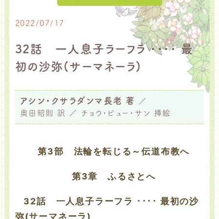
2022/07/17
32話 一人息子ラーフラ ････ 最
初の沙弥(サーマネーラ)
アシン・クサラダンマ長老 著
／
奥田昭則 訳 ／ チョウ・ピュー・サン 挿絵
第3部 法輪を転じる～伝道布教へ
第3章 ふるさとへ
32話 一人息子ラーフラ ････ 最初の沙
弥(サーマネーラ)