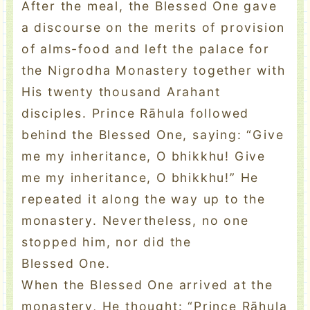
After the meal, the Blessed One gave
a discourse on the merits of provision
of alms-food and left the palace for
the Nigrodha Monastery together with
His twenty thousand Arahant
disciples. Prince Rāhula followed
behind the Blessed One, saying: “Give
me my inheritance, O bhikkhu! Give
me my inheritance, O bhikkhu!” He
repeated it along the way up to the
monastery. Nevertheless, no one
stopped him, nor did the
Blessed One.
When the Blessed One arrived at the
monastery, He thought: “Prince Rāhula