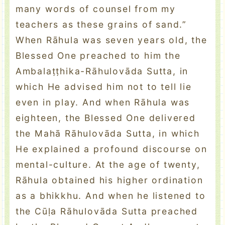
many words of counsel from my
teachers as these grains of sand.”
When Rāhula was seven years old, the
Blessed One preached to him the
Ambalaṭṭhika-Rāhulovāda Sutta, in
which He advised him not to tell lie
even in play. And when Rāhula was
eighteen, the Blessed One delivered
the Mahā Rāhulovāda Sutta, in which
He explained a profound discourse on
mental-culture. At the age of twenty,
Rāhula obtained his higher ordination
as a bhikkhu. And when he listened to
the Cūḷa Rāhulovāda Sutta preached