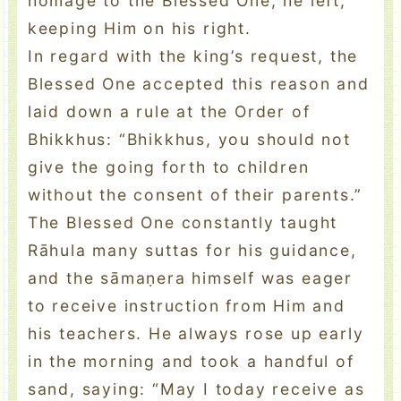
homage to the Blessed One, he left,
keeping Him on his right.
In regard with the king’s request, the
Blessed One accepted this reason and
laid down a rule at the Order of
Bhikkhus: “Bhikkhus, you should not
give the going forth to children
without the consent of their parents.”
The Blessed One constantly taught
Rāhula many suttas for his guidance,
and the sāmaṇera himself was eager
to receive instruction from Him and
his teachers. He always rose up early
in the morning and took a handful of
sand, saying: “May I today receive as