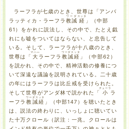
ラーフラが七歳のとき、世尊は「アンバ
ワーダ
スッタ
ラッティカ・ラーフラ
教誡
経
」（中部
61）をかれに説法し、その中で、たとえ戯
れにも嘘をついてはならない、と忠告して
いる。そして、ラーフラが十八歳のとき、
マハ―
ワーダスッタ
世尊は「
大
ラーフラ
教誡経
」（中部62）
を説かれ、その中で、精神活動の修養につ
いて深遠な議論を説明されている。二十歳
の年にはラーフラは比丘戒を受けられた。
チューラ
そして世尊がアンダ林で説かれた「
小
ラ
ワーダスッタ
ーフラ
教誡経
」（中部147）を聴いたとき
は、説法の終わりに、いっしょに聴いてい
た十万クロール（訳注：一兆。クロールは
インド特有の単位で一千万）の神々ととも