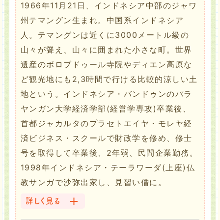
1966年11月21日、インドネシア中部のジャワ
州テマングン生まれ。中国系インドネシア
人。テマングンは近くに3000メートル級の
山々が聳え、山々に囲まれた小さな町。世界
遺産のボロブドゥール寺院やディエン高原な
ど観光地にも2,3時間で行ける比較的涼しい土
地という。インドネシア・バンドゥンのパラ
ヤンガン大学経済学部(経営学専攻)卒業後、
首都ジャカルタのプラセトエイヤ・モレヤ経
済ビジネス・スクールで財政学を修め、修士
号を取得して卒業後、2年弱、民間企業勤務。
1998年インドネシア・テーラワーダ(上座)仏
教サンガで沙弥出家し、見習い僧に。
詳しく見る