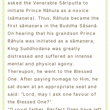
asked the Venerable Sāriputta to
initiate Prince Rāhula as a novice
(sāmaṇera). Thus, Rāhula became the
first sāmaṇera in the Buddha Sāsanā.
On hearing that his grandson Prince
Rāhula was initiated as a sāmaṇera,
King Suddhodana was greatly
distressed and suffered an intense
mental and physical agony.
Thereupon, he went to the Blessed
One. After paying homage to Him, he
sat down at an appropriate seat and
said: “Lord, may I ask one favour of
the Blessed One?”
“O royal father, Perfect Ones have left