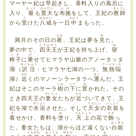
マーヤー妃は
早起
きし、香料
入
りの
風呂
に
もっと
かんだい
ふせ
きょうし
入り、
最
も
寛大
な
布施
をして、王妃の
教師
う
はちかい
ちゅう
から
受
けた
八戒
を一日
中
まもった。
よる
み
満月のその日の
夜
、王妃は夢を
見
た。
してんのう
ね
夢の中で、
四天王
が王妃を持ち上げ、
寝
いす
の
椅子
に
乗
せてヒマラヤ山脈のアノータッタ
こ
やくちゅう
アノーラッタ
湖
（
訳注
：ヒマラヤ七湖の一つ、
無熱悩
ちか
はこ
湖）
近
くのマノーシラータラへ
運
んだ。王
じゅ
した
お
妃はそこのサーラ
樹
の
下
に
置
かれた。その
さいじょ
ちか
とき四天王の
妻女
たちが
近
づいてきて、王
すいよく
てんにょ
いしょう
妃を湖で
水浴
させた。そして
天女
の
衣装
を
き
ぬ
てんじょう
かざ
着
せかけ、香料を
塗
り、
天上
の花で
飾
っ
はくぎん
た。妻女たちは、湖からほど遠くない
白銀
うちがわ
おうごん
やかた
ね