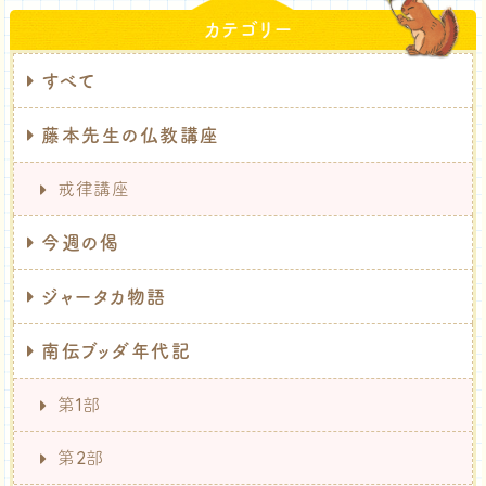
カテゴリー
すべて
藤本先生の仏教講座
戒律講座
今週の偈
ジャータカ物語
南伝ブッダ年代記
第1部
第2部