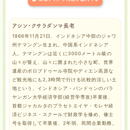
アシン・クサラダンマ長老
1966年11月21日、インドネシア中部のジャワ
州テマングン生まれ。中国系インドネシア
人。テマングンは近くに3000メートル級の
山々が聳え、山々に囲まれた小さな町。世界
遺産のボロブドゥール寺院やディエン高原な
ど観光地にも2,3時間で行ける比較的涼しい土
地という。インドネシア・バンドゥンのパラ
ヤンガン大学経済学部(経営学専攻)卒業後、
首都ジャカルタのプラセトエイヤ・モレヤ経
済ビジネス・スクールで財政学を修め、修士
号を取得して卒業後、2年弱、民間企業勤務。