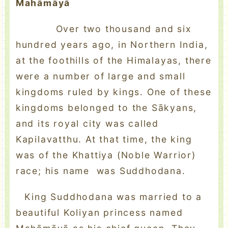
Mahāmāyā
Over two thousand and six
hundred years ago, in Northern India,
at the foothills of the Himalayas, there
were a number of large and small
kingdoms ruled by kings. One of these
kingdoms belonged to the Sākyans,
and its royal city was called
Kapilavatthu. At that time, the king
was of the Khattiya (Noble Warrior)
race; his name was Suddhodana.
King Suddhodana was married to a
beautiful Koliyan princess named