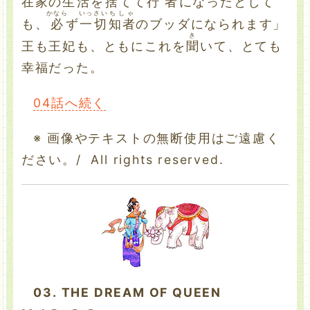
在家
の
生活
を
捨
てて
行者
になったとして
かなら
いっさい
ちしゃ
も、
必
ず
一切
知者
のブッダになられます」
き
王も王妃も、ともにこれを
聞
いて、とても
幸福だった。
04話へ続く
※ 画像やテキストの無断使用はご遠慮く
ださい。/ All rights reserved.
03.
THE DREAM OF QUEEN