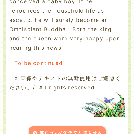
conceived a baby boy. If he
renounces the household life as
ascetic, he will surely become an
Omniscient Buddha.” Both the king
and the queen were very happy upon
hearing this news
To be continued
※ 画像やテキストの無断使用はご遠慮く
ださい。/ All rights reserved.
南伝ブッダ年代記を購入する