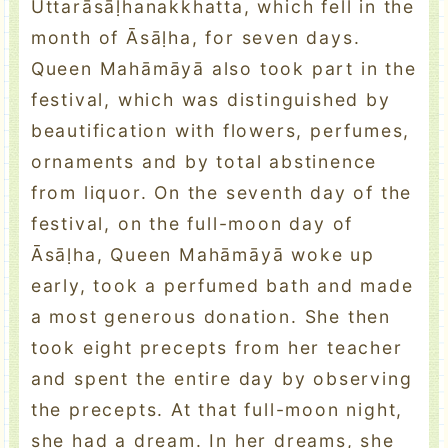
Uttarāsāḷhanakkhatta, which fell in the
month of Āsāḷha, for seven days.
Queen Mahāmāyā also took part in the
festival, which was distinguished by
beautification with flowers, perfumes,
ornaments and by total abstinence
from liquor. On the seventh day of the
festival, on the full-moon day of
Āsāḷha, Queen Mahāmāyā woke up
early, took a perfumed bath and made
a most generous donation. She then
took eight precepts from her teacher
and spent the entire day by observing
the precepts. At that full-moon night,
she had a dream. In her dreams, she