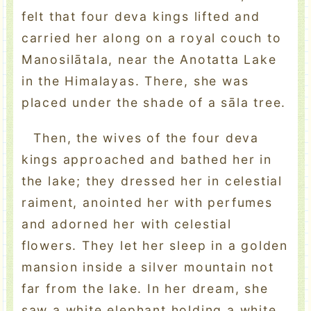
felt that four deva kings lifted and
carried her along on a royal couch to
Manosilātala, near the Anotatta Lake
in the Himalayas. There, she was
placed under the shade of a sāla tree.
Then, the wives of the four deva
kings approached and bathed her in
the lake; they dressed her in celestial
raiment, anointed her with perfumes
and adorned her with celestial
flowers. They let her sleep in a golden
mansion inside a silver mountain not
far from the lake. In her dream, she
saw a white elephant holding a white