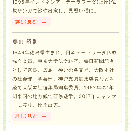
1998年インドネシア・テーラワーダ(上座)仏
教サンガで沙弥出家し、見習い僧に。
詳しく見る
奥田 昭則
1949年徳島県生まれ。日本テーラワーダ仏教
協会会員。東京大学仏文科卒。毎日新聞記者
として奈良、広島、神戸の各支局、大阪本社
の社会部、学芸部、神戸支局編集委員などを
経て大阪本社編集局編集委員。1982年の1年
間米国の地方紙で研修遊学。2017年ミャンマ
ーに渡り、比丘出家。
詳しく見る