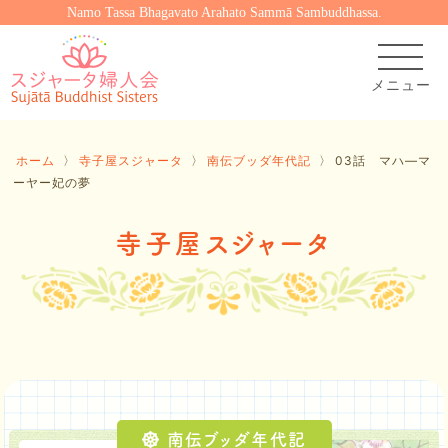
Namo Tassa Bhagavato Arahato Sammā Sambuddhassa.
ホーム
〉
寺子屋スジャータ
〉
南伝ブッダ年代記
〉
03話 マハ―マ
ーヤー妃の夢
寺子屋スジャータ
南伝ブッダ年代記