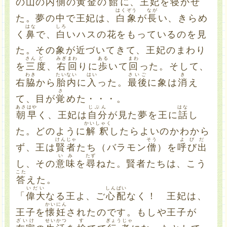
の山の
内側
の
黄金
の
館
に、王妃を
寝
かせ
はく
ぞう
なが
た。夢の中で王妃は、
白
象
が
長
い、きらめ
はな
しろ
く
鼻
で、
白
いハスの花をもっているのを見
た。その象が近づいてきて、王妃のまわり
さん
ど
みぎ
まわ
ある
まわ
を
三
度
、
右
回
りに
歩
いて
回
った。そして、
わき
たいない
はい
さいご
き
右
脇
から
胎内
に
入
った。
最後
に象は
消
え
さ
て、目が
覚
めた・・・。
あさ
はや
じぶん
はな
朝
早
く、王妃は
自分
が見た夢を王に
話
し
かいしゃく
た。どのように
解釈
したらよいのかわから
けんじゃ
そう
よびだ
ず、王は
賢者
たち（バラモン
僧
）を
呼び出
いみ
たず
し、その
意味
を
尋
ねた。賢者たちは、こう
こた
答
えた。
いだい
しんぱい
「
偉大
なる王よ、ご
心配
なく！ 王妃は、
かいにん
王子を
懐妊
されたのです。もしや王子が
ざいけ
せいかつ
す
ぎょうじゃ