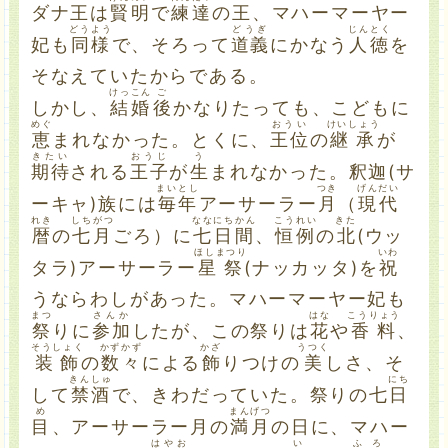
ダナ王は
賢明
で
練達
の王、マハーマーヤー
どうよう
どうぎ
じんとく
妃も
同様
で、そろって
道義
にかなう
人徳
を
そなえていたからである。
けっこん
ご
しかし、
結婚
後
かなりたっても、こどもに
めぐ
おうい
けいしょう
恵
まれなかった。とくに、
王位
の
継承
が
きたい
おうじ
う
期待
される
王子
が
生
まれなかった。釈迦(サ
まいとし
つき
げんだい
ーキャ)族には
毎年
アーサーラー
月
（
現代
れき
しちがつ
なな
にちかん
こうれい
きた
暦
の
七月
ごろ）に
七
日間
、
恒例
の
北
(ウッ
ほしまつり
いわ
タラ)アーサーラー
星祭
(ナッカッタ)を
祝
うならわしがあった。マハーマーヤー妃も
まつ
さんか
はな
こうりょう
祭
りに
参加
したが、この祭りは
花
や
香料
、
そうしょく
かずかず
かざ
うつく
装飾
の
数々
による
飾
りつけの
美
しさ、そ
きんしゅ
にち
して
禁酒
で、きわだっていた。祭りの七
日
め
まんげつ
目
、アーサーラー月の
満月
の日に、マハー
はやお
い
ふろ