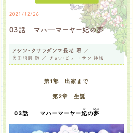
2021/12/26
03話 マハ―マーヤー妃の夢
アシン・クサラダンマ長老 著
／
奥田昭則 訳 ／ チョウ・ピュー・サン 挿絵
第1部 出家まで
第2章 生誕
ひ
ゆめ
03話 マハーマーヤー
妃
の
夢