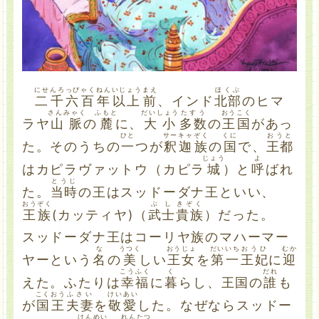
にせんろっぴゃくねん
いじょう
まえ
ほくぶ
二千六百年
以上
前
、インド
北部
のヒマ
さんみゃく
ふもと
だいしょう
たすう
おうこく
ラヤ
山脈
の
麓
に、
大小
多数
の
王国
があっ
ひと
サーキャ
ぞく
くに
おうと
た。そのうちの
一
つが
釈迦
族
の
国
で、
王都
じょう
よ
はカピラヴァットウ（カピラ
城
）と
呼
ばれ
とうじ
た。
当時
の王はスッドーダナ王といい、
おうぞく
ぶし
きぞく
王族
(カッティヤ)（
武士
貴族
）だった。
スッドーダナ王はコーリヤ族のマハーマー
な
うつく
おうじょ
だい
いち
おうひ
むか
ヤーという
名
の
美
しい
王女
を
第
一
王妃
に
迎
こうふく
く
だれ
えた。ふたりは
幸福
に
暮
らし、王国の
誰
も
こくおう
ふさい
けいあい
が
国王
夫妻
を
敬愛
した。なぜならスッドー
けんめい
れんたつ