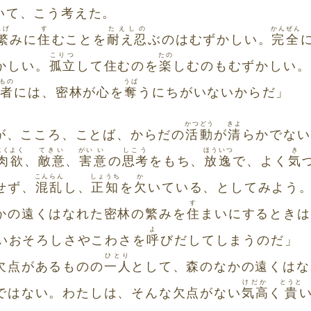
いて、こう考えた。
しげ
す
たえしの
かんぜん
繁
みに
住
むことを
耐え忍
ぶのはむずかしい。
完全
こりつ
たの
かしい。
孤立
して住むのを
楽
しむのもむずかしい。
もの
うば
者
には、密林が心を
奪
うにちがいないからだ」
かつどう
きよ
が、こころ、ことば、からだの
活動
が
清
らかでない
にくよく
てきい
がい
い
しこう
ほういつ
き
肉欲
、
敵意
、
害
意
の
思考
をもち、
放逸
で、よく
気
こんらん
しょうち
か
せず、
混乱
し、
正知
を
欠
いている、としてみよう
す
かの遠くはなれた密林の繁みを
住
まいにするときは
よ
いおそろしさやこわさを
呼
びだしてしまうのだ」
ひとり
欠点があるものの
一人
として、森のなかの遠くはな
けだか
とうと
ではない。わたしは、そんな欠点がない
気高
く
貴