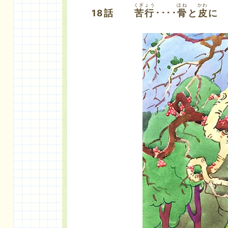
くぎょう
ほね
かわ
18話
苦行
････
骨
と
皮
に