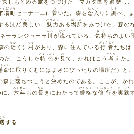
を
探
しもとめる
旅
をつづけた。マガダ
国
を
遍歴
し、
いちば
まち
つ
ねんい
しら
市場
町
セーナーニに
着
いた。森を
念入
りに
調
べ、
うつく
みりょく
ばしょ
するほど
美
しい、
魅力
ある
場所
をみつけた。森の
がわ
なが
きも
た
ネーランジャーラ
川
が
流
れている。
気持
ちのよい
ちか
むら
す
ぎょうじゃ
森の
近
くに
村
があり、森に
住
んでいる
行者
たちは
とくしょく
み
かんが
のだ。こうした
特色
を
見
て、かれはこう
考
えた。
けんめい
と
懸命
に
取
りくむにはまさにぴったりの場所だ）と
お
き
の森に
落
ちつこうと
決
めたのである。ここが、か
ろく
ねん
なが
げんかく
しゅぎょう
じっせん
めに、
六
年
もの
長
きにわたって
厳格
な
修行
を
実践
ぐう
遇
する