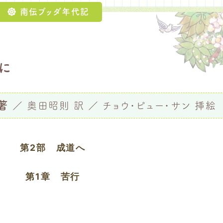
南伝ブッダ年代記
に
著
／
奥田昭則 訳 ／ チョウ・ピュー・サン 挿絵
第2部 成道へ
第1章 苦行