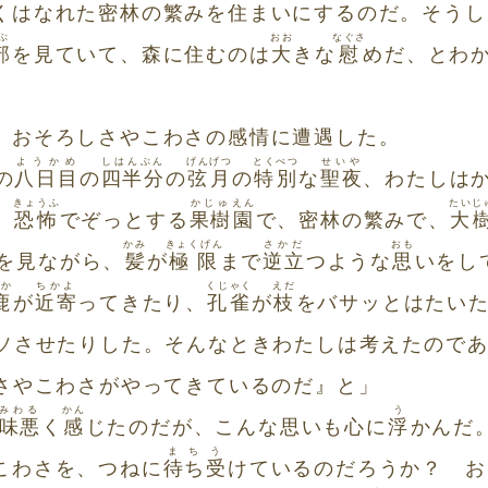
くはなれた密林の繁みを住まいにするのだ。そうし
ぶ
おお
なぐさ
部
を見ていて、森に住むのは
大
きな
慰
めだ、とわ
、おそろしさやこわさの感情に遭遇した。
ようかめ
しはんぶん
げんげつ
とくべつ
せいや
の
八日目
の
四半分
の
弦月
の
特別
な
聖夜
、わたしは
きょうふ
かじゅ
えん
たいじ
、
恐怖
でぞっとする
果樹
園
で、密林の繁みで、
大
かみ
きょくげん
さかだ
おも
を見ながら、
髪
が
極限
まで
逆立
つような
思
いをし
しか
ちかよ
くじゃく
えだ
鹿
が
近寄
ってきたり、
孔雀
が
枝
をバサッとはたい
ソさせたりした。そんなときわたしは考えたので
さやこわさがやってきているのだ』と」
みわる
かん
う
味悪
く
感
じたのだが、こんな思いも心に
浮
かんだ
まちう
こわさを、つねに
待ち受
けているのだろうか？ お