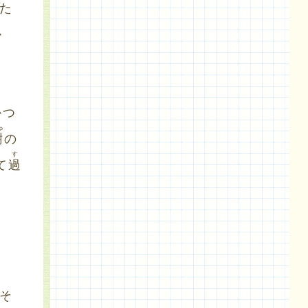
た
か
かつ
ゅ
樹
の
す
て
過
た
あ
。
そ