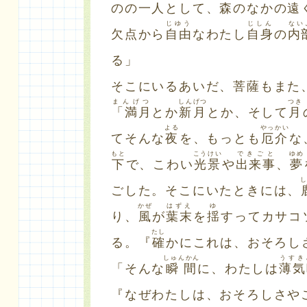
のの一人として、森のなかの遠
じゆう
じしん
ない
欠点から
自由
なわたし
自身
の
内
る」
そこにいるあいだ、菩薩もまた
まんげつ
しんげつ
つき
「満月
とか
新月
とか、そして
月
よる
やっかい
てそんな
夜
を、もっとも
厄介
な
もと
こうけい
できごと
ゆめ
下
で、こわい
光景
や
出来事
、
夢
ごした。そこにいたときには、
かぜ
はずえ
ゆ
り、
風
が
葉末
を
揺
すってカサコ
たし
る。『
確
かにこれは、おそろし
しゅんかん
うすき
「そんな
瞬間
に、わたしは
薄気
『なぜわたしは、おそろしさや