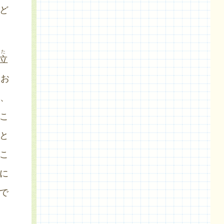
ど
た
立
てお
、
こ
と
こ
に
で