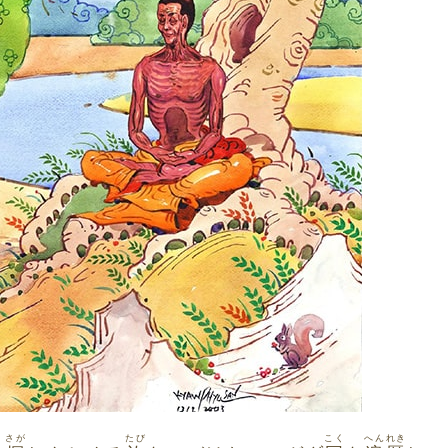
さが
たび
こく
へんれき