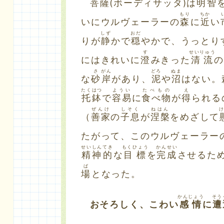
菩薩
(ボーディサッタ)は
明智
もり
ちか
いにウルヴェーラーの
森
に
近
い
しず
おだ
りが
静
かで
穏
やかで、うっとり
す
せいりゅう
にはきれいに
澄
みきった
清流
の
さ
がん
どろ
ぬま
な
砂
岸
があり、
泥
や
沼
はない。
たくはつ
ようい
たべもの
え
托鉢
で
容易
に
食べ物
が
得
られる
ぜんけ
しそく
ねはん
（
善家
の
子息
が
涅槃
をめざして
たがって、このウルヴェーラー
せいしん
てき
もくひょう
かんせい
精神
的
な
目標
を
完成
させるた
ば
場
となった。
かんじょう
そう
おそろしく、こわい
感情
に
遭