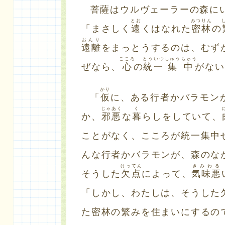
菩薩はウルヴェーラーの森に
とお
みつりん
「まさしく
遠
くはなれた
密林
の
おんり
遠離
をまっとうするのは、むず
こころ
とういつ
しゅうちゅう
ぜなら、
心
の
統一
集中
がない
かり
「
仮
に、ある行者かバラモン
じゃあく
く
か、
邪悪
な
暮
らしをしていて、
ことがなく、こころが統一集中
んな行者かバラモンが、森のな
けってん
きみわる
そうした
欠点
によって、
気味悪
「しかし、わたしは、そうした
た密林の繁みを住まいにするの