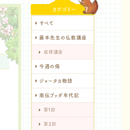
カテゴリー
すべて
藤本先生の仏教講座
戒律講座
今週の偈
ジャータカ物語
南伝ブッダ年代記
第1部
第2部