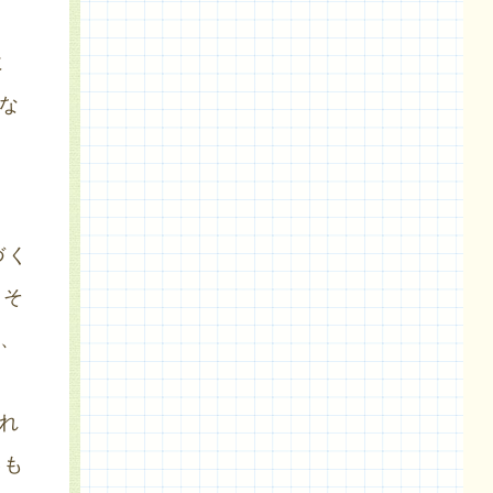
に
な
づく
。そ
、
れ
いも